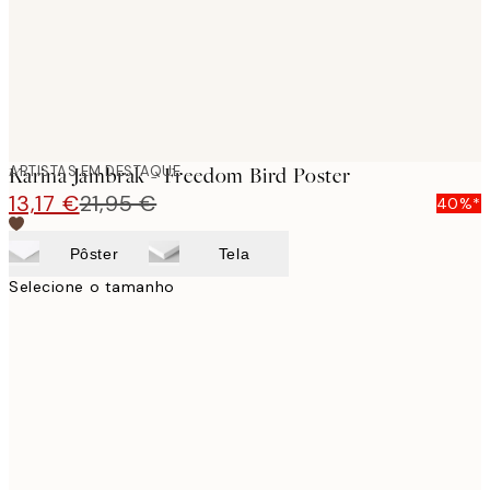
ARTISTAS EM DESTAQUE
Karina Jambrak - Freedom Bird Poster
13,17 €
21,95 €
40%*
Pôster
Tela
Selecione o tamanho