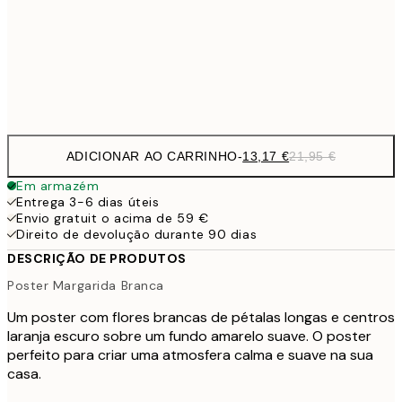
32,6
70x100 cm
54,
Frame
options
ADICIONAR AO CARRINHO
-
13,17 €
21,95 €
Em armazém
Entrega 3-6 dias úteis
Envio gratuit o acima de 59 €
Direito de devolução durante 90 dias
DESCRIÇÃO DE PRODUTOS
Poster Margarida Branca
Um poster com flores brancas de pétalas longas e centros
laranja escuro sobre um fundo amarelo suave. O poster
perfeito para criar uma atmosfera calma e suave na sua
casa.