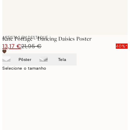
ARTISTAS EM DESTAQUE
Kate Pottage - Dancing Daisies Poster
13,17 €
21,95 €
40%*
Pôster
Tela
Selecione o tamanho