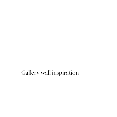
50%*
Soul Awakened Poster
A partir de 7,50 €
15 €
Gallery wall inspiration