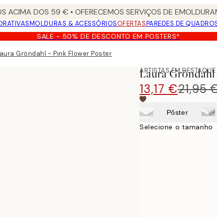
S ACIMA DOS 59 € • OFERECEMOS SERVIÇOS DE EMOLDURAM
ORATIVAS
MOLDURAS & ACESSÓRIOS
OFERTAS
PAREDES DE QUADRO
SALE - 50% DE DESCONTO EM POSTERS*
aura Gröndahl - Pink Flower Poster
ARTISTAS EM DESTAQUE
Laura Gröndahl 
13,17 €
21,95 
Pôster
Selecione o tamanho