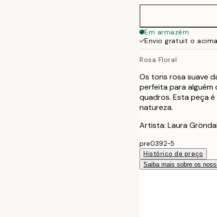
Em armazém
Envio gratuit o acim
Rosa Floral
Os tons rosa suave da
perfeita para alguém
quadros. Esta peça é
natureza.
Artista: Laura Grönda
pre0392-5
Histórico de preço
Saiba mais sobre os noss