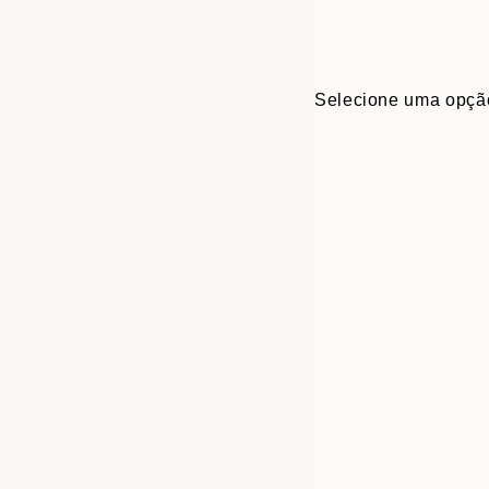
Selecione uma opçã
Frame
30x40 cm
options
50x70 cm