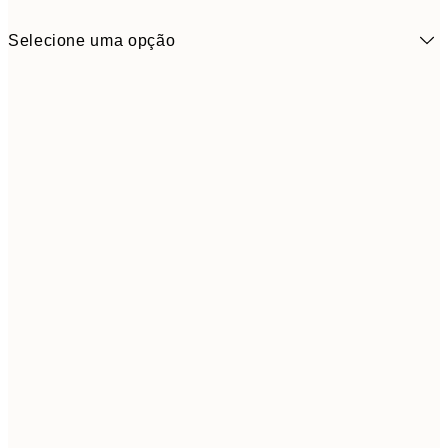
Selecione uma opção
18,2
50x50 cm
30,
Frame