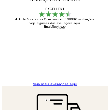
EXCELLENT
4.4 de 5 estrelas
Com base em 108380 avaliações.
Veja algumas das avaliações aqui.
Comprador verificado
Avaliações
de
...
clientes
2 jun.
guilhermina g
Veja mais avaliações aqui