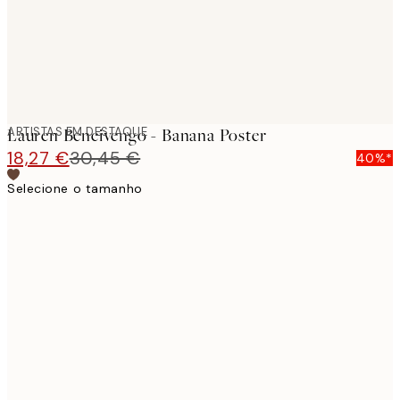
ARTISTAS EM DESTAQUE
Lauren Bencivengo - Banana Poster
18,27 €
30,45 €
40%*
Selecione o tamanho