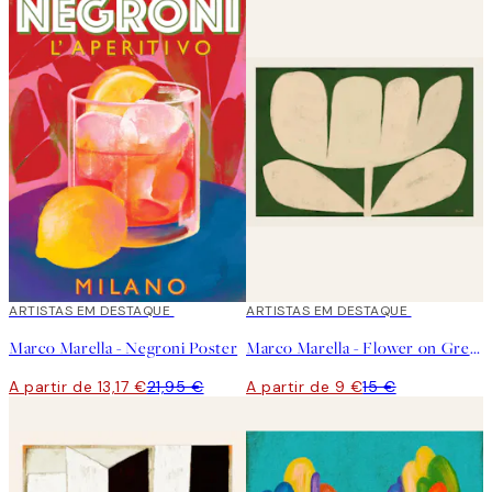
40%*
ARTISTAS EM DESTAQUE
40%*
ARTISTAS EM DESTAQUE
Marco Marella - Negroni Poster
Marco Marella - Flower on Green Poster
A partir de 13,17 €
21,95 €
A partir de 9 €
15 €