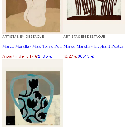
40%*
ARTISTAS EM DESTAQUE
40%*
ARTISTAS EM DESTAQUE
Marco Marella - Male Torso Poster
Marco Marella - Elephant Poster
A partir de 13,17 €
21,95 €
18,27 €
30,45 €