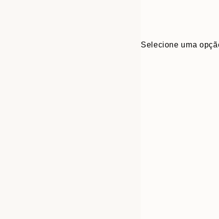
Selecione uma opçã
Frame
21x30 cm
options
30x40 cm