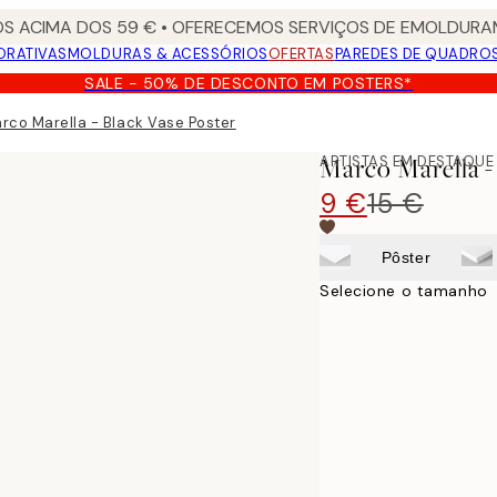
S ACIMA DOS 59 € • OFERECEMOS SERVIÇOS DE EMOLDURAM
ORATIVAS
MOLDURAS & ACESSÓRIOS
OFERTAS
PAREDES DE QUADRO
SALE - 50% DE DESCONTO EM POSTERS*
rco Marella - Black Vase Poster
ARTISTAS EM DESTAQUE
Marco Marella -
9 €
15 €
Pôster
Selecione o tamanho