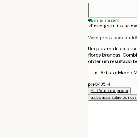
50x70 cm
Em armazém
Envio gratuit o acim
Vaso preto com padrão
Um poster de uma ilu
flores brancas. Combi
obter um resultado be
Artista: Marco M
pre0485-4
Histórico de preço
Saiba mais sobre os noss