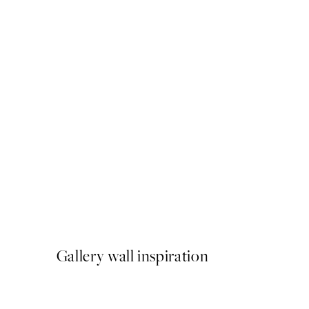
50%*
Monet - Bridge over a Pond 
A partir de 6,50 €
13 €
Gallery wall inspiration