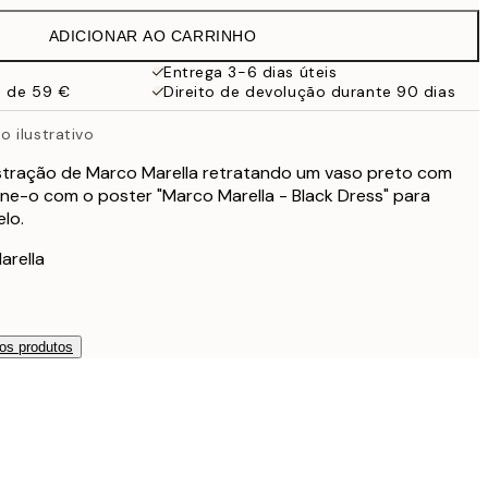
21,95 €
ADICIONAR AO CARRINHO
22,80 €
38 €
Entrega 3-6 dias úteis
a de 59 €
Direito de devolução durante 90 dias
 ilustrativo
stração de Marco Marella retratando um vaso preto com
ne-o com o poster "Marco Marella - Black Dress" para
lo.
arella
os produtos