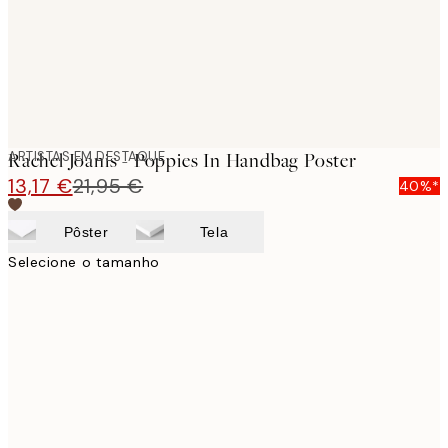
ARTISTAS EM DESTAQUE
Rachel Joanis - Poppies In Handbag Poster
13,17 €
21,95 €
40%*
Pôster
Tela
Selecione o tamanho