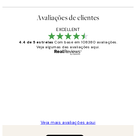
Avaliações de clientes
EXCELLENT
4.4 de 5 estrelas
Com base em 108380 avaliações.
Veja algumas das avaliações aqui.
Comprador verificado
Avaliações
de
...
clientes
2 jun.
guilhermina g
Veja mais avaliações aqui