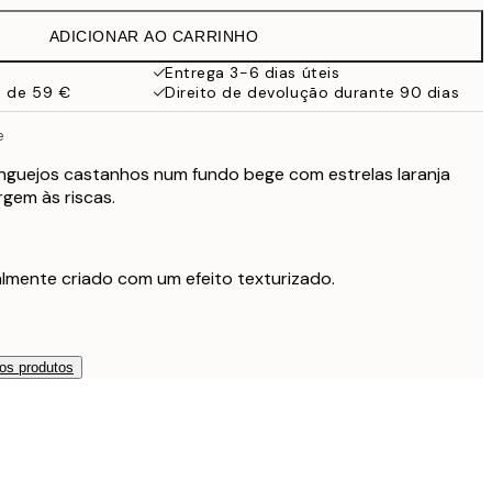
38 €
ADICIONAR AO CARRINHO
Entrega 3-6 dias úteis
a de 59 €
Direito de devolução durante 90 dias
e
nguejos castanhos num fundo bege com estrelas laranja
gem às riscas.
nalmente criado com um efeito texturizado.
os produtos