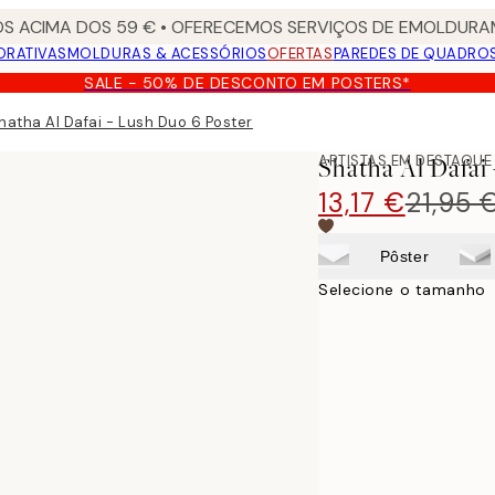
S ACIMA DOS 59 € • OFERECEMOS SERVIÇOS DE EMOLDURAM
ORATIVAS
MOLDURAS & ACESSÓRIOS
OFERTAS
PAREDES DE QUADRO
SALE - 50% DE DESCONTO EM POSTERS*
hatha Al Dafai - Lush Duo 6 Poster
ARTISTAS EM DESTAQUE
Shatha Al Dafai
13,17 €
21,95 
Pôster
Selecione o tamanho