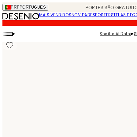
Skip
PORTES SÃO GRATUÍTO
PRT
PORTUGUES
to
MAIS VENDIDOS
NOVIDADES
POSTERS
TELAS DEC
main
content.
▸
▸
Shatha Al Dafai
S