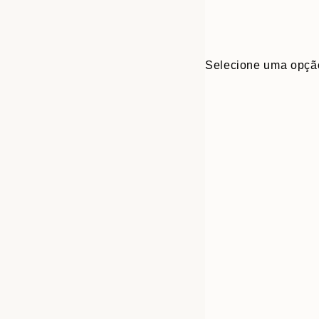
Selecione uma opçã
Frame
30x40 cm
options
50x70 cm