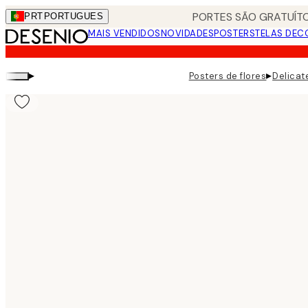
Skip
PORTES SÃO GRATUÍTO
PRT
PORTUGUES
to
MAIS VENDIDOS
NOVIDADES
POSTERS
TELAS DEC
main
content.
▸
▸
Posters de flores
Delicat