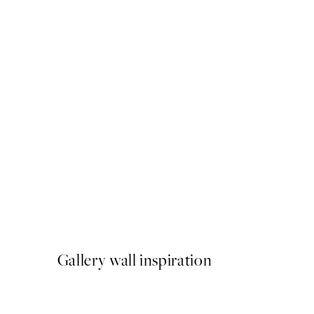
50%*
Soft Couple Poster
A partir de 7,50 €
15 €
Gallery wall inspiration