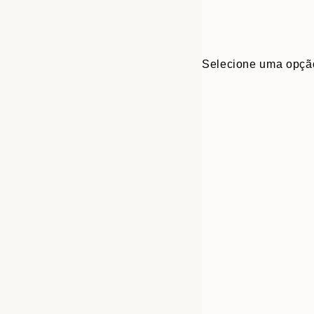
Selecione uma opçã
Frame
21x30 cm
options
30x40 cm