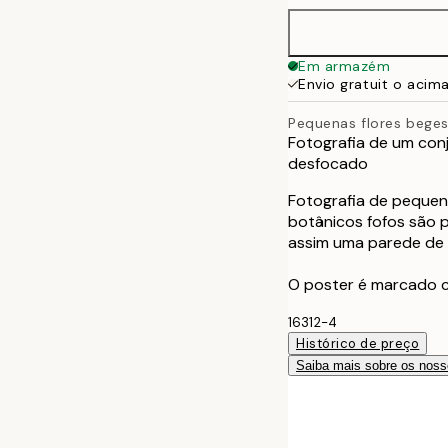
50x70 cm
Em armazém
Envio gratuit o acim
Pequenas flores bege
Fotografia de um con
desfocado
Fotografia de pequen
botânicos fofos são 
assim uma parede de 
O poster é marcado 
16312-4
Histórico de preço
Saiba mais sobre os noss