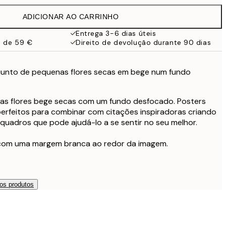
19,95 €
ADICIONAR AO CARRINHO
16,23 €
32,45 €
Entrega 3-6 dias úteis
a de 59 €
Direito de devolução durante 90 dias
s
junto de pequenas flores secas em bege num fundo
as flores bege secas com um fundo desfocado. Posters
perfeitos para combinar com citações inspiradoras criando
quadros que pode ajudá-lo a se sentir no seu melhor.
com uma margem branca ao redor da imagem.
os produtos