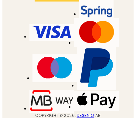
COPYRIGHT ©
2026
,
DESENIO
AB