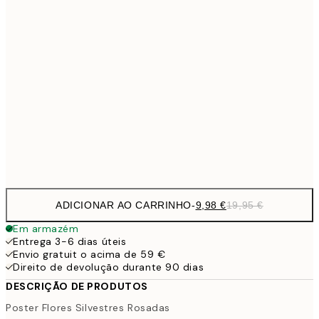
27,
16,2
50x70 cm
32,
24,5
70x100 cm
59,5
100x150 cm
1
Frame
options
ADICIONAR AO CARRINHO
-
9,98 €
19,95 €
Em armazém
Entrega 3-6 dias úteis
Envio gratuit o acima de 59 €
Direito de devolução durante 90 dias
DESCRIÇÃO DE PRODUTOS
Poster Flores Silvestres Rosadas