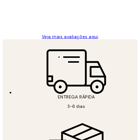
2 jun.
guilhermina g
Veja mais avaliações aqui
ENTREGA RÁPIDA
3-6 dias