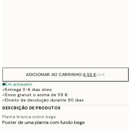
30x40 cm
19,
13,7
40x50 cm
27,
16,2
50x70 cm
32,
Frame
options
ADICIONAR AO CARRINHO
-
6,50 €
13 €
Em armazém
Entrega 3-6 dias úteis
Envio gratuit o acima de 59 €
Direito de devolução durante 90 dias
DESCRIÇÃO DE PRODUTOS
Planta branca sobre bege
Poster de uma planta com fundo bege