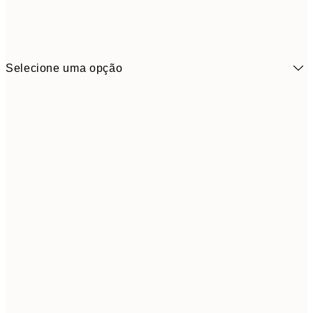
Selecione uma opção
6,
21x30 cm
9,