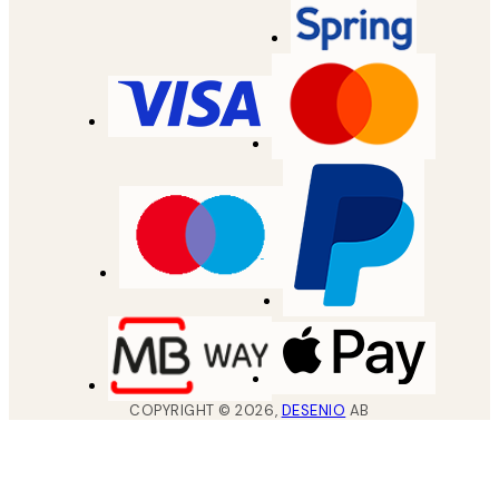
COPYRIGHT ©
2026
,
DESENIO
AB