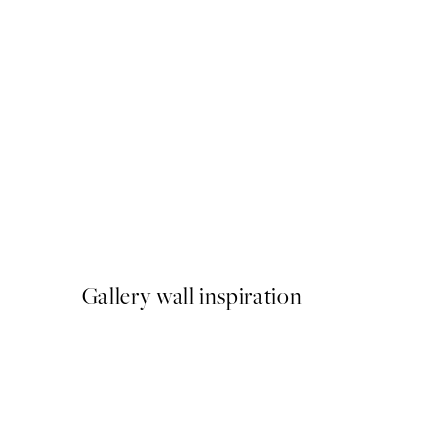
-40%
Abstract Landscape Pack de
A partir de 23,94 €
39,90 €
Gallery wall inspiration