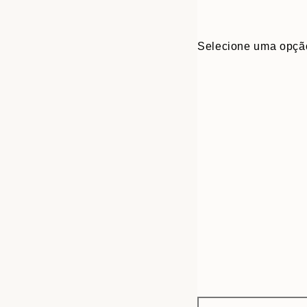
Selecione uma opçã
Frame
30x40 cm
options
50x70 cm