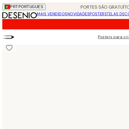
Skip
PORTES SÃO GRATUÍTO
PRT
PORTUGUES
to
MAIS VENDIDOS
NOVIDADES
POSTERS
TELAS DEC
main
content.
▸
Posters para cr