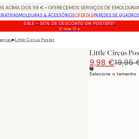
S ACIMA DOS 59 € • OFERECEMOS SERVIÇOS DE EMOLDURAM
ORATIVAS
MOLDURAS & ACESSÓRIOS
OFERTAS
PAREDES DE QUADRO
SALE - 50% DE DESCONTO EM POSTERS*
0 min
0 s
Válido
até:
▸
ianças
Little Circus Poster
2026-
08-
Little Circus Po
09
9,98 €
19,95 
Selecione o tamanho