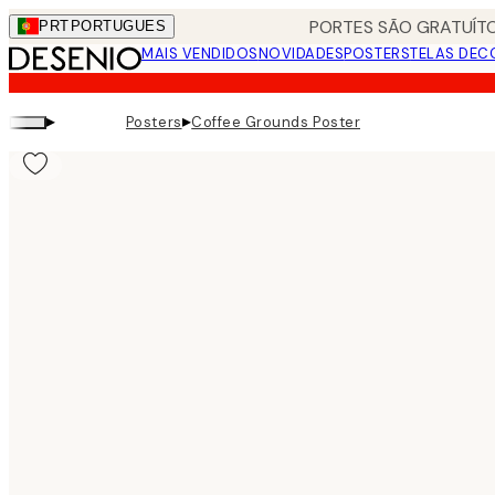
Skip
PORTES SÃO GRATUÍTO
PRT
PORTUGUES
to
MAIS VENDIDOS
NOVIDADES
POSTERS
TELAS DEC
main
content.
▸
▸
Posters
Coffee Grounds Poster