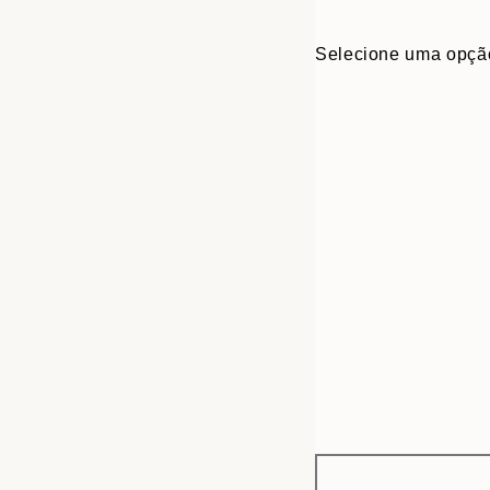
Selecione uma opçã
Frame
21x30 cm
options
30x40 cm