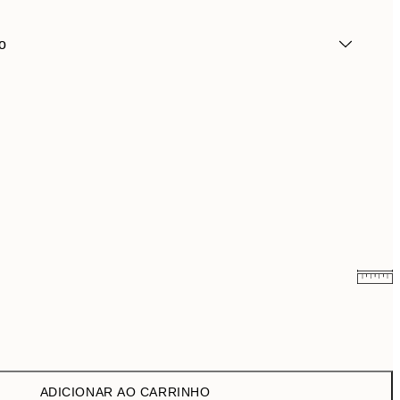
o
6,50 €
13 €
9,98 €
19,95 €
ADICIONAR AO CARRINHO
16,23 €