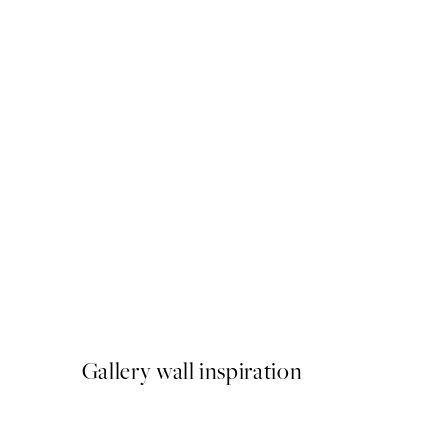
50%*
But First Coffee Poster
A partir de 6,50 €
13 €
Gallery wall inspiration