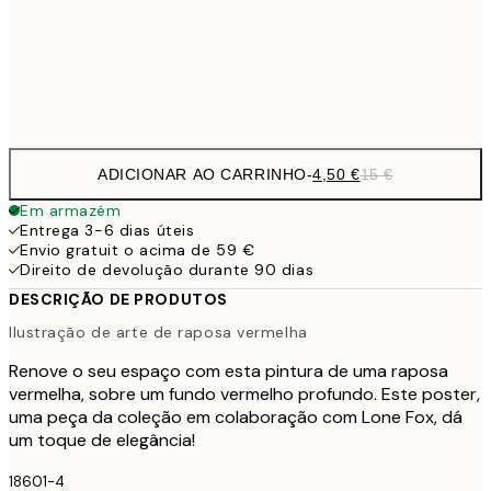
40x50 cm
30,
Frame
options
ADICIONAR AO CARRINHO
-
4,50 €
15 €
Em armazém
Entrega 3-6 dias úteis
Envio gratuit o acima de 59 €
Direito de devolução durante 90 dias
DESCRIÇÃO DE PRODUTOS
Ilustração de arte de raposa vermelha
Renove o seu espaço com esta pintura de uma raposa
vermelha, sobre um fundo vermelho profundo. Este poster,
uma peça da coleção em colaboração com Lone Fox, dá
um toque de elegância!
18601-4