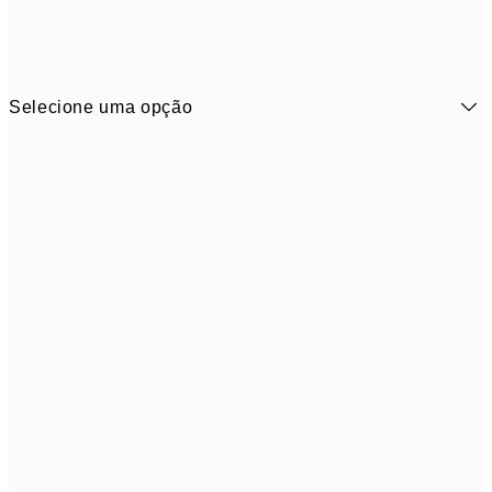
Selecione uma opção
4,
21x30 cm
9,