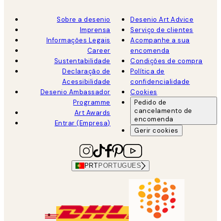
Sobre a desenio
Desenio Art Advice
Imprensa
Serviço de clientes
Informações Legais
Acompanhe a sua
Career
encomenda
Sustentabilidade
Condições de compra
Declaração de
Política de
Acessibilidade
confidencialidade
Desenio Ambassador
Cookies
Programme
Pedido de
cancelamento de
Art Awards
encomenda
Entrar (Empresa)
Gerir cookies
PRT
PORTUGUES