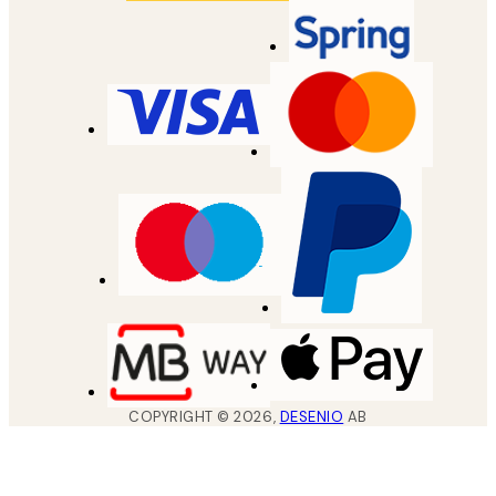
COPYRIGHT ©
2026
,
DESENIO
AB