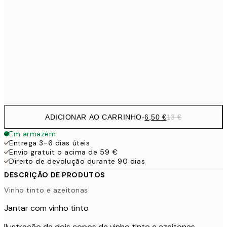
9,
30x40 cm
19,
16,2
50x70 cm
32,
Frame
options
ADICIONAR AO CARRINHO
-
6,50 €
13 €
Em armazém
Entrega 3-6 dias úteis
Envio gratuit o acima de 59 €
Direito de devolução durante 90 dias
DESCRIÇÃO DE PRODUTOS
Vinho tinto e azeitonas
Jantar com vinho tinto
Ilustração de dois copos de vinho tinto e azeitonas