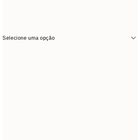
Selecione uma opção
6,
21x30 cm