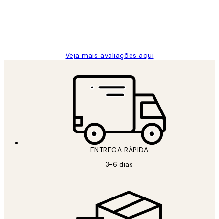
2 jun.
guilhermina g
Veja mais avaliações aqui
ENTREGA RÁPIDA
3-6 dias