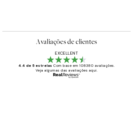
Avaliações de clientes
EXCELLENT
4.4 de 5 estrelas
Com base em 108380 avaliações.
Veja algumas das avaliações aqui.
Comprador verificado
Avaliações
de
...
clientes
2 jun.
guilhermina g