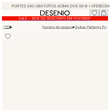
Skip
to
main
SALE - 50% DE DESCONTO EM POSTERS*
content.
▸
▸
Posters de espaço
Zodiac Patterns Post
Product
images