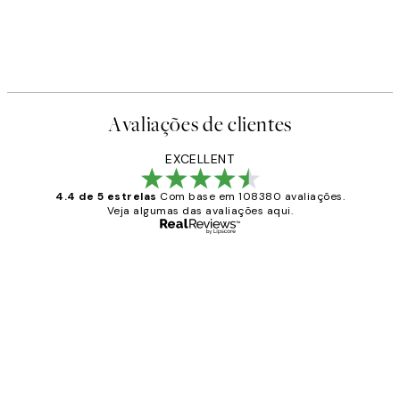
Avaliações de clientes
EXCELLENT
4.4 de 5 estrelas
Com base em 108380 avaliações.
Veja algumas das avaliações aqui.
Comprador verificado
Avaliações
de
...
clientes
2 jun.
guilhermina g