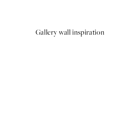
g Poster
Breakfast at Tiffany's Poster
A partir de 8,23 €
16,45 €
Gallery wall inspiration