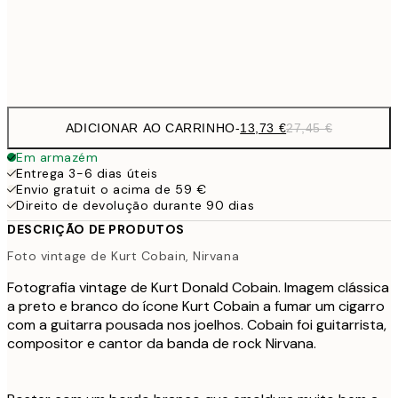
43,
Frame
options
ADICIONAR AO CARRINHO
-
13,73 €
27,45 €
Em armazém
Entrega 3-6 dias úteis
Envio gratuit o acima de 59 €
Direito de devolução durante 90 dias
DESCRIÇÃO DE PRODUTOS
Foto vintage de Kurt Cobain, Nirvana
Fotografia vintage de Kurt Donald Cobain. Imagem clássica
a preto e branco do ícone Kurt Cobain a fumar um cigarro
com a guitarra pousada nos joelhos. Cobain foi guitarrista,
compositor e cantor da banda de rock Nirvana.