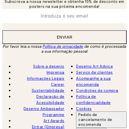
Subscreva a nossa newsletter e obtenha 15% de desconto em
posters na sua próxima encomenda!
*
Email
ENVIAR
Por favor leia a nossa
Política de privacidade
de como é processada
a sua informação pessoal
Sobre a desenio
Desenio Art Advice
Imprensa
Serviço de clientes
Informações Legais
Acompanhe a sua
Career
encomenda
Sustentabilidade
Condições de compra
Declaração de
Política de
Acessibilidade
confidencialidade
Desenio Ambassador
Cookies
Programme
Pedido de
cancelamento de
Art Awards
encomenda
Entrar (Empresa)