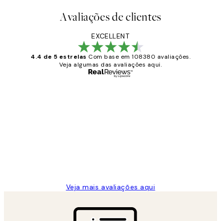
Avaliações de clientes
EXCELLENT
4.4 de 5 estrelas
Com base em 108380 avaliações.
Veja algumas das avaliações aqui.
Comprador verificado
Avaliações
de
...
clientes
2 jun.
guilhermina g
Veja mais avaliações aqui