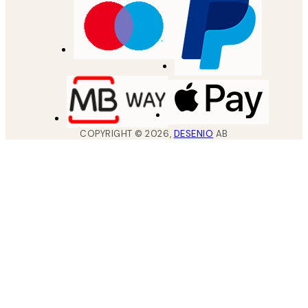
COPYRIGHT ©
2026
,
DESENIO
AB