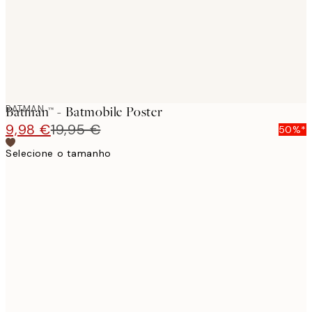
BATMAN
Batman™ - Batmobile Poster
9,98 €
19,95 €
50%*
Selecione o tamanho