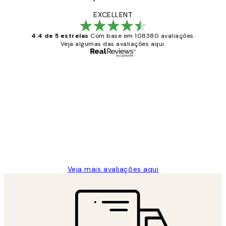
EXCELLENT
4.4 de 5 estrelas
Com base em 108380 avaliações.
Veja algumas das avaliações aqui.
Comprador verificado
Avaliações
de
...
clientes
2 jun.
guilhermina g
Veja mais avaliações aqui