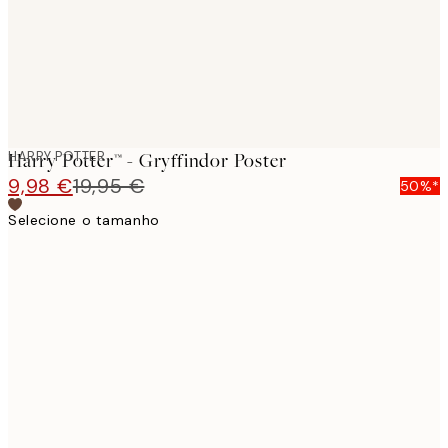
HARRY POTTER
Harry Potter™ - Gryffindor Poster
9,98 €
19,95 €
50%*
Selecione o tamanho