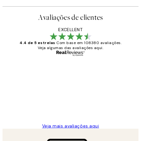
Avaliações de clientes
EXCELLENT
4.4 de 5 estrelas
Com base em 108380 avaliações.
Veja algumas das avaliações aqui.
Comprador verificado
Avaliações
de
...
clientes
2 jun.
guilhermina g
Veja mais avaliações aqui