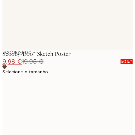
images
SCOOBY-DOO
Scooby-Doo™ Sketch Poster
9,98 €
19,95 €
50%*
Selecione o tamanho