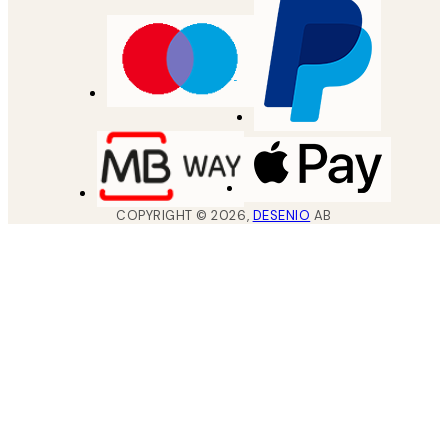
COPYRIGHT ©
2026
,
DESENIO
AB