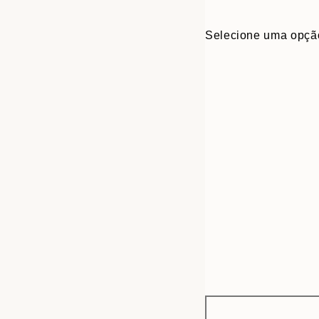
Selecione uma opçã
Frame
30x40 cm
options