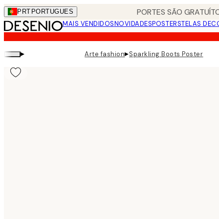
Skip
PORTES SÃO GRATUÍTO
PRT
PORTUGUES
to
MAIS VENDIDOS
NOVIDADES
POSTERS
TELAS DEC
main
content.
▸
▸
Arte fashion
Sparkling Boots Poster