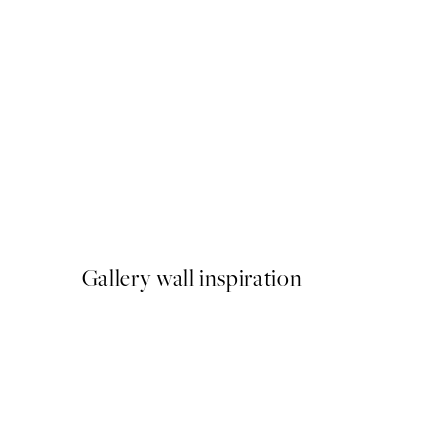
50%*
Matisse - Blue Nude II Post
A partir de 9,98 €
19,95 €
Gallery wall inspiration