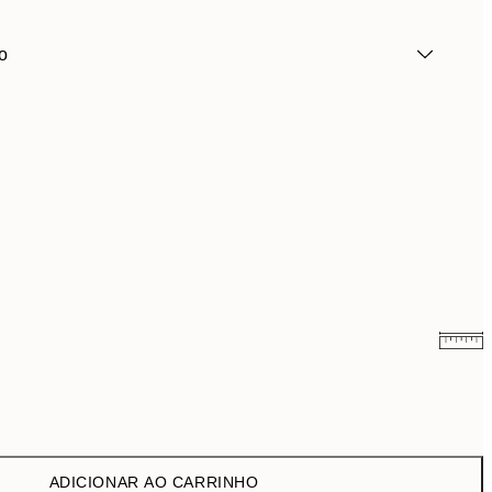
o
9,98 €
19,95 €
16,23 €
32,45 €
ADICIONAR AO CARRINHO