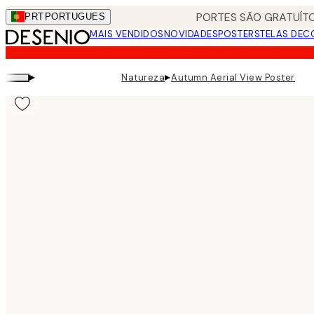
Skip
PORTES SÃO GRATUÍTO
PRT
PORTUGUES
to
MAIS VENDIDOS
NOVIDADES
POSTERS
TELAS DEC
main
content.
▸
▸
Natureza
Autumn Aerial View Poster