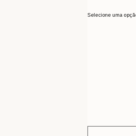
Selecione uma opçã
Frame
30x40 cm
options
50x70 cm