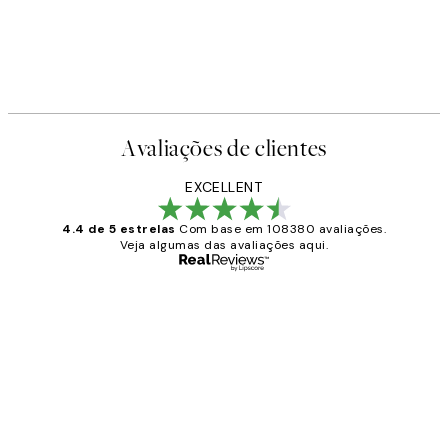
Avaliações de clientes
EXCELLENT
4.4 de 5 estrelas
Com base em 108380 avaliações.
Veja algumas das avaliações aqui.
Comprador verificado
Avaliações
de
...
clientes
2 jun.
guilhermina g