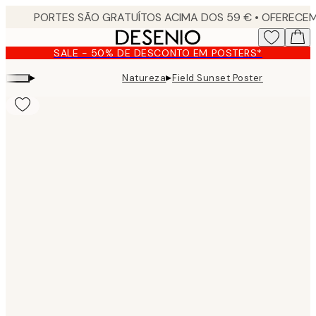
Skip
to
main
SALE - 50% DE DESCONTO EM POSTERS*
content.
▸
▸
Natureza
Field Sunset Poster
Product
images