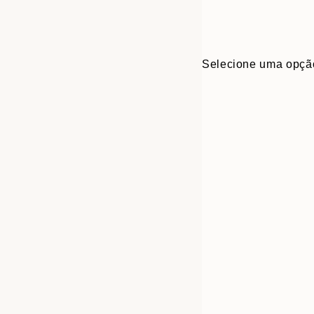
Selecione uma opçã
Frame
50x70 cm
options