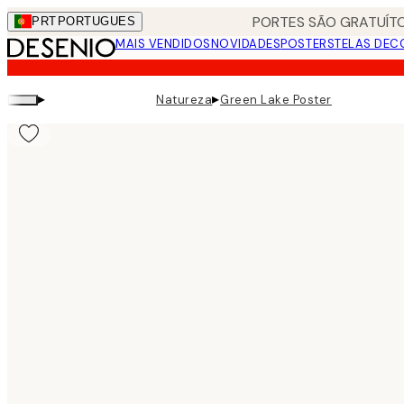
Skip
PORTES SÃO GRATUÍTO
PRT
PORTUGUES
to
MAIS VENDIDOS
NOVIDADES
POSTERS
TELAS DEC
main
content.
▸
▸
Natureza
Green Lake Poster