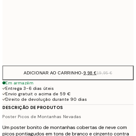
32,
24,5
70x100 cm
59,5
100x150 cm
1
Frame
options
ADICIONAR AO CARRINHO
-
9,98 €
19,95 €
Em armazém
Entrega 3-6 dias úteis
Envio gratuit o acima de 59 €
Direito de devolução durante 90 dias
DESCRIÇÃO DE PRODUTOS
Poster Picos de Montanhas Nevadas
Um poster bonito de montanhas cobertas de neve com
picos pontiagudos em tons de branco e cinzento contra