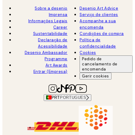
Sobre a desenio
Desenio Art Advice
Imprensa
Serviço de clientes
Informações Legais
Acompanhe a sua
Career
encomenda
Sustentabilidade
Condições de compra
Declaração de
Política de
Acessibilidade
confidencialidade
Desenio Ambassador
Cookies
Programme
Pedido de
cancelamento de
Art Awards
encomenda
Entrar (Empresa)
Gerir cookies
PRT
PORTUGUES