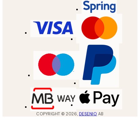
COPYRIGHT ©
2026
,
DESENIO
AB