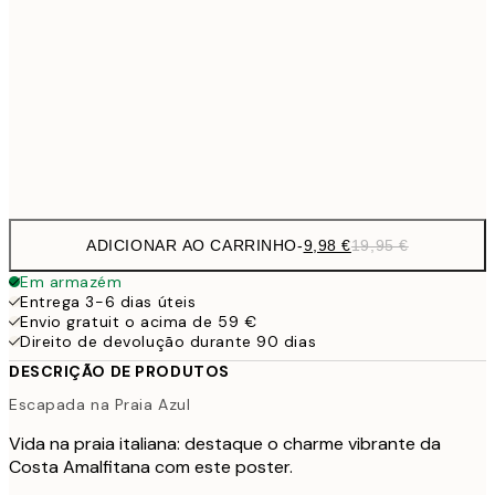
16,2
50x70 cm
32,
24,5
70x100 cm
Frame
options
ADICIONAR AO CARRINHO
-
9,98 €
19,95 €
Em armazém
Entrega 3-6 dias úteis
Envio gratuit o acima de 59 €
Direito de devolução durante 90 dias
DESCRIÇÃO DE PRODUTOS
Escapada na Praia Azul
Vida na praia italiana: destaque o charme vibrante da
Costa Amalfitana com este poster.