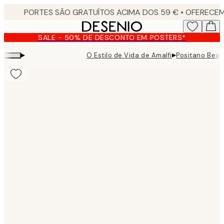
Skip
to
main
SALE - 50% DE DESCONTO EM POSTERS*
content.
▸
▸
O Estilo de Vida de Amalfi
Positano Beac
Product
images