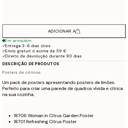
43,
45,6
50x70 cm
ADICIONAR A
Em armazém
Entrega 3-6 dias úteis
Envio gratuit o acima de 59 €
Direito de devolução durante 90 dias
DESCRIÇÃO DE PRODUTOS
Posters de citrinos
Um pack de posters apresentando posters de limões.
Perfeito para criar uma parede de quadros vívida e cítrica
na sua cozinha.
18706 Woman in Citrus Garden Poster
18701 Refreshing Citrus Poster