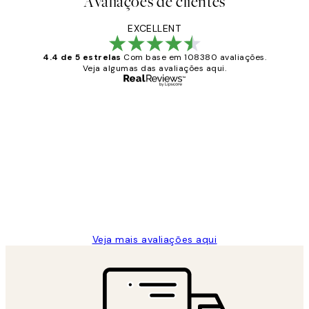
Avaliações de clientes
EXCELLENT
4.4 de 5 estrelas
Com base em 108380 avaliações.
Veja algumas das avaliações aqui.
Comprador verificado
Avaliações
de
...
clientes
2 jun.
guilhermina g
Veja mais avaliações aqui