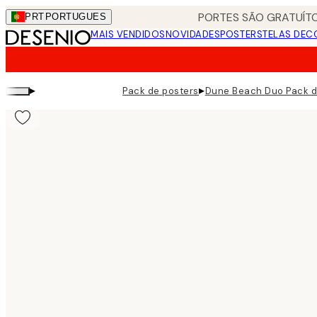
Skip
PORTES SÃO GRATUÍTO
PRT
PORTUGUES
to
MAIS VENDIDOS
NOVIDADES
POSTERS
TELAS DEC
main
content.
▸
▸
Pack de posters
Dune Beach Duo Pack d