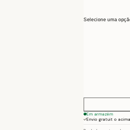
Selecione uma opçã
30x40 cm
Em armazém
Envio gratuit o acim
50x70 cm