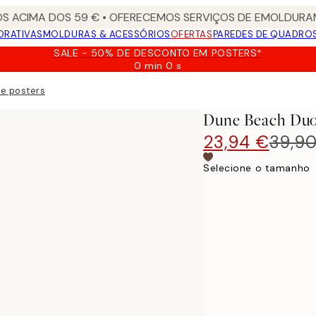
S ACIMA DOS 59 € • OFERECEMOS SERVIÇOS DE EMOLDURAM
ORATIVAS
MOLDURAS & ACESSÓRIOS
OFERTAS
PAREDES DE QUADRO
SALE - 50% DE DESCONTO EM POSTERS*
0 min
0 s
Válido
até:
e posters
2026-
08-
Dune Beach Duo
09
23,94 €
39,9
Selecione o tamanho