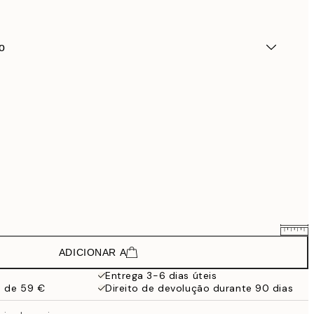
o
ADICIONAR A
23,94 €
39,90 €
Entrega 3-6 dias úteis
a de 59 €
Direito de devolução durante 90 dias
38,94 €
64,90 €