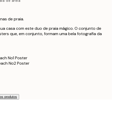
aia de areia
nas de praia.
sua casa com este duo de praia mágico. O conjunto de
osters que, em conjunto, formam uma bela fotografia da
ach No1 Poster
each No2 Poster
os produtos