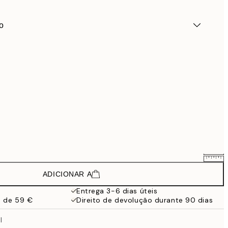
o
ADICIONAR A
66,21 €
110,35 €
Entrega 3-6 dias úteis
a de 59 €
Direito de devolução durante 90 dias
l