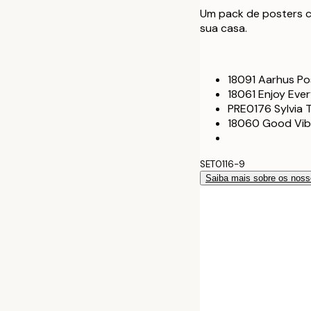
Um pack de posters c
sua casa.
18091 Aarhus P
18061 Enjoy Ev
PRE0176 Sylvia 
18060 Good Vib
SET0116-9
Saiba mais sobre os noss