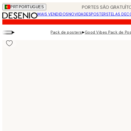
Skip
PORTES SÃO GRATUÍTO
PRT
PORTUGUES
to
MAIS VENDIDOS
NOVIDADES
POSTERS
TELAS DEC
main
content.
▸
▸
Pack de posters
Good Vibes Pack de Po