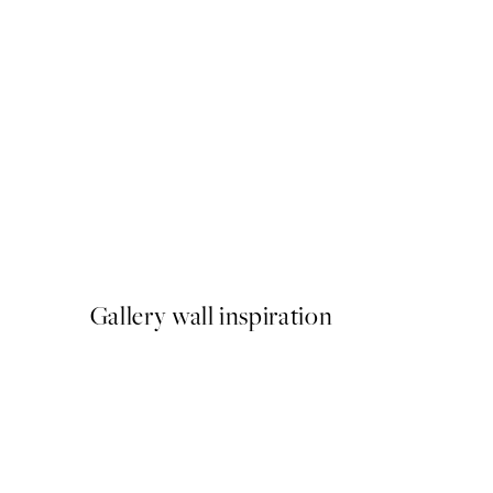
50%*
Texture Line Hands Poster
A partir de 6,50 €
13 €
Gallery wall inspiration