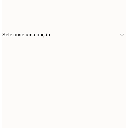
Selecione uma opção
6,
21x30 cm