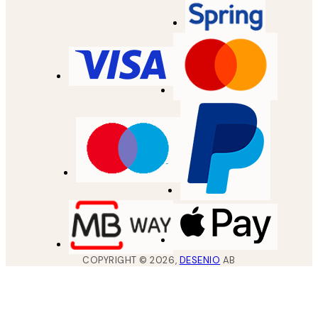
COPYRIGHT ©
2026
,
DESENIO
AB