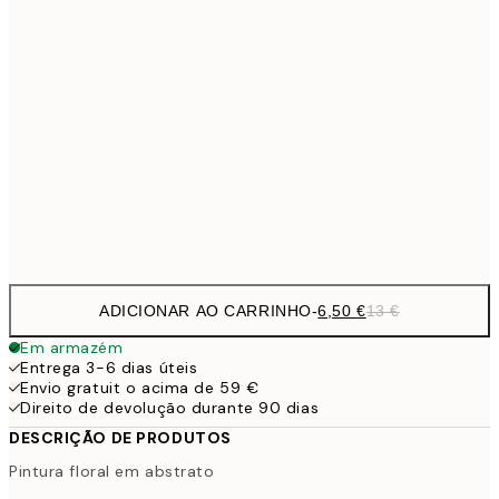
9,
30x40 cm
19,
13,7
40x50 cm
27,
16,2
50x70 cm
32,
Frame
options
ADICIONAR AO CARRINHO
-
6,50 €
13 €
Em armazém
Entrega 3-6 dias úteis
Envio gratuit o acima de 59 €
Direito de devolução durante 90 dias
DESCRIÇÃO DE PRODUTOS
Pintura floral em abstrato