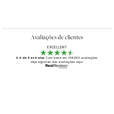
Avaliações de clientes
EXCELLENT
4.4 de 5 estrelas
Com base em 108380 avaliações.
Veja algumas das avaliações aqui.
Comprador verificado
Avaliações
de
...
clientes
2 jun.
guilhermina g