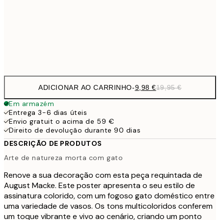
16,2
50x70 cm
32,
Frame
options
ADICIONAR AO CARRINHO
-
9,98 €
19,95 €
Em armazém
Entrega 3-6 dias úteis
Envio gratuit o acima de 59 €
Direito de devolução durante 90 dias
DESCRIÇÃO DE PRODUTOS
Arte de natureza morta com gato
Renove a sua decoração com esta peça requintada de
August Macke. Este poster apresenta o seu estilo de
assinatura colorido, com um fogoso gato doméstico entre
uma variedade de vasos. Os tons multicoloridos conferem
um toque vibrante e vivo ao cenário, criando um ponto