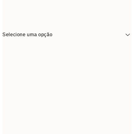
Selecione uma opção
9,
30x40 cm
19,