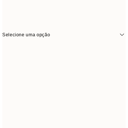
Selecione uma opção
6,
21x30 cm