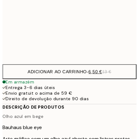
9,
30x40 cm
19,
16,2
50x70 cm
32,
Frame
options
ADICIONAR AO CARRINHO
-
6,50 €
13 €
Em armazém
Entrega 3-6 dias úteis
Envio gratuit o acima de 59 €
Direito de devolução durante 90 dias
DESCRIÇÃO DE PRODUTOS
Olho azul em bege
Bauhaus blue eye
Arte gráfica com um olho azul aberto com listras pretas