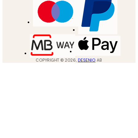
COPYRIGHT ©
2026
,
DESENIO
AB