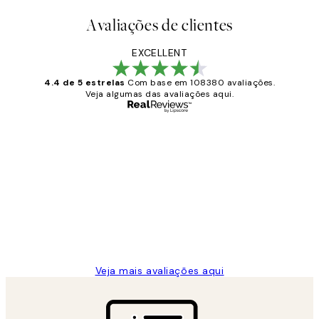
Avaliações de clientes
EXCELLENT
4.4 de 5 estrelas
Com base em 108380 avaliações.
Veja algumas das avaliações aqui.
Comprador verificado
Avaliações
de
...
clientes
2 jun.
guilhermina g
Veja mais avaliações aqui