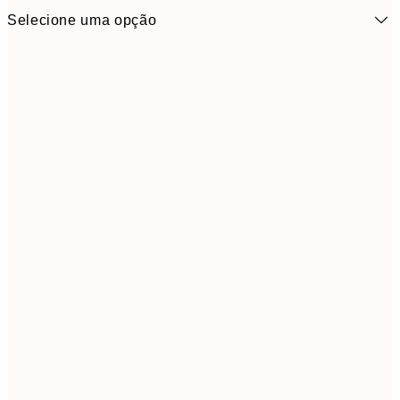
Selecione uma opção
5,
30x40 cm
19,
Frame
options