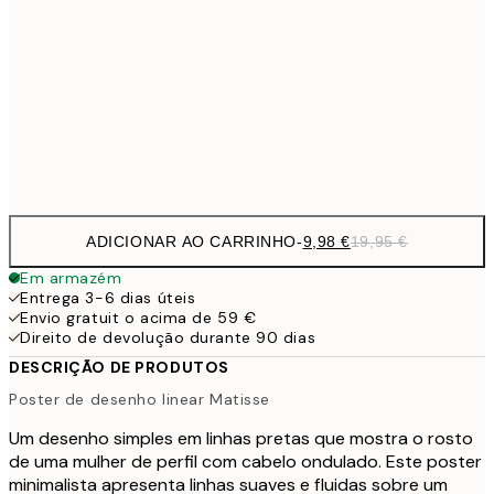
16,2
50x70 cm
32,
59,5
100x150 cm
1
Frame
options
ADICIONAR AO CARRINHO
-
9,98 €
19,95 €
Em armazém
Entrega 3-6 dias úteis
Envio gratuit o acima de 59 €
Direito de devolução durante 90 dias
DESCRIÇÃO DE PRODUTOS
Poster de desenho linear Matisse
Um desenho simples em linhas pretas que mostra o rosto
de uma mulher de perfil com cabelo ondulado. Este poster
minimalista apresenta linhas suaves e fluidas sobre um