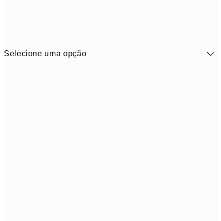
Selecione uma opção
9,
30x40 cm
19,