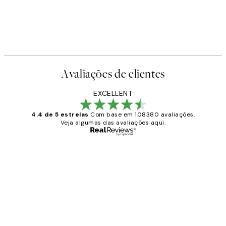
Avaliações de clientes
EXCELLENT
4.4 de 5 estrelas
Com base em 108380 avaliações.
Veja algumas das avaliações aqui.
Comprador verificado
Avaliações
de
...
clientes
2 jun.
guilhermina g