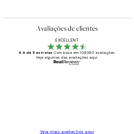
Avaliações de clientes
EXCELLENT
4.4 de 5 estrelas
Com base em 108380 avaliações.
Veja algumas das avaliações aqui.
Comprador verificado
Avaliações
de
...
clientes
2 jun.
guilhermina g
Veja mais avaliações aqui