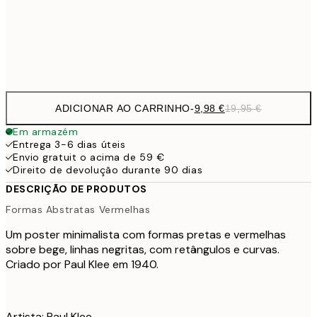
32,
Frame
options
ADICIONAR AO CARRINHO
-
9,98 €
19,95 €
Em armazém
Entrega 3-6 dias úteis
Envio gratuit o acima de 59 €
Direito de devolução durante 90 dias
DESCRIÇÃO DE PRODUTOS
Formas Abstratas Vermelhas
Um poster minimalista com formas pretas e vermelhas
sobre bege, linhas negritas, com retângulos e curvas.
Criado por Paul Klee em 1940.
Artista: Paul Klee