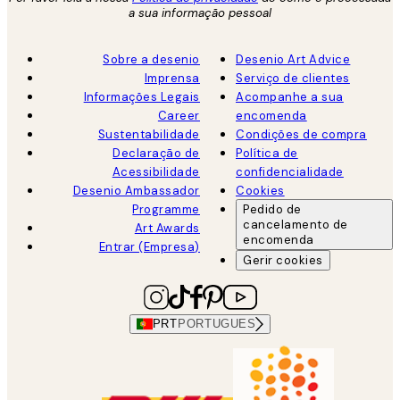
a sua informação pessoal
Sobre a desenio
Desenio Art Advice
Imprensa
Serviço de clientes
Informações Legais
Acompanhe a sua
Career
encomenda
Sustentabilidade
Condições de compra
Declaração de
Política de
Acessibilidade
confidencialidade
Desenio Ambassador
Cookies
Programme
Pedido de
cancelamento de
Art Awards
encomenda
Entrar (Empresa)
Gerir cookies
PRT
PORTUGUES