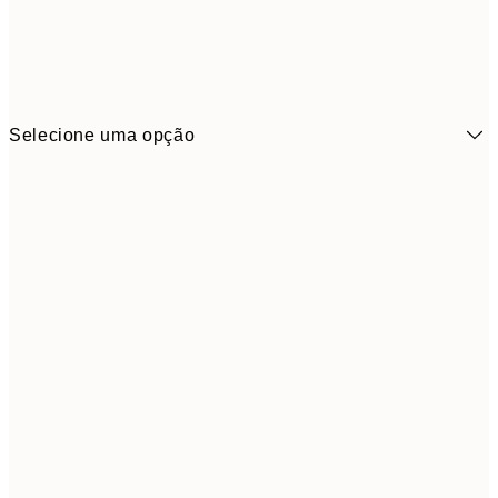
Selecione uma opção
6,
21x30 cm