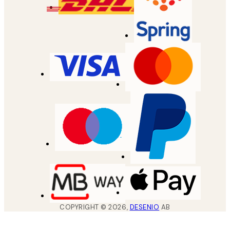
COPYRIGHT ©
2026
,
DESENIO
AB