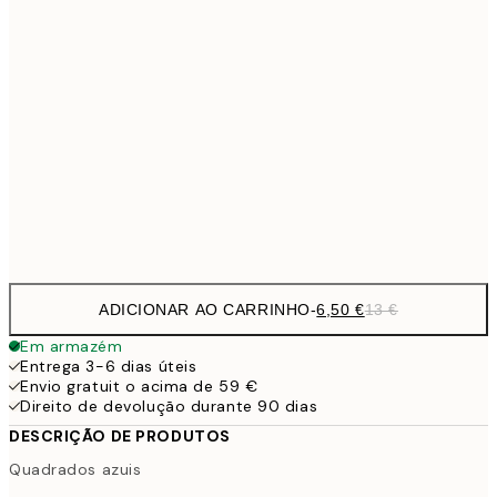
9,
30x40 cm
19,
16,2
50x70 cm
32,
24,5
70x100 cm
Frame
options
ADICIONAR AO CARRINHO
-
6,50 €
13 €
Em armazém
Entrega 3-6 dias úteis
Envio gratuit o acima de 59 €
Direito de devolução durante 90 dias
DESCRIÇÃO DE PRODUTOS
Quadrados azuis