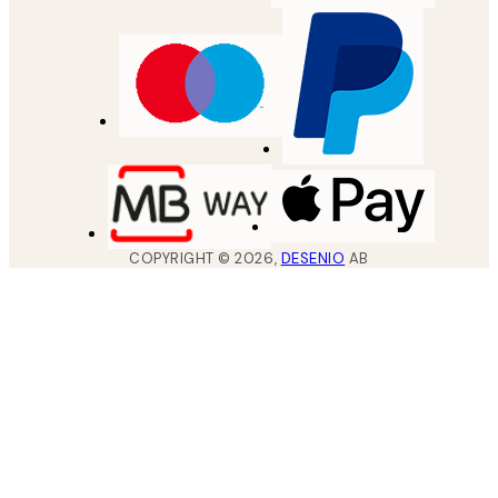
COPYRIGHT ©
2026
,
DESENIO
AB