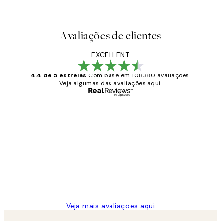
Avaliações de clientes
EXCELLENT
4.4 de 5 estrelas
Com base em 108380 avaliações.
Veja algumas das avaliações aqui.
Comprador verificado
Avaliações
de
...
clientes
2 jun.
guilhermina g
Veja mais avaliações aqui