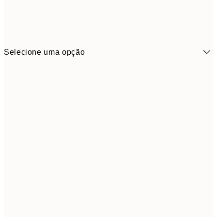
Selecione uma opção
9,
30x40 cm
19,