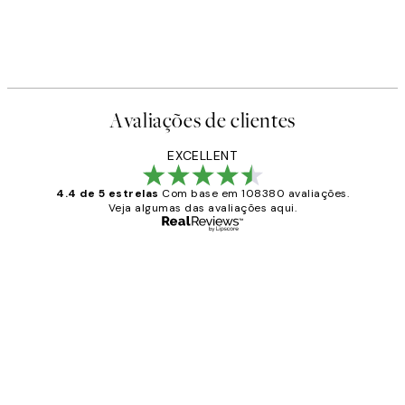
Avaliações de clientes
EXCELLENT
4.4 de 5 estrelas
Com base em 108380 avaliações.
Veja algumas das avaliações aqui.
Comprador verificado
Avaliações
de
...
clientes
2 jun.
guilhermina g