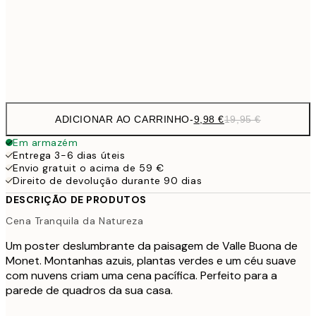
16,2
50x70 cm
32,
Frame
options
ADICIONAR AO CARRINHO
-
9,98 €
19,95 €
Em armazém
Entrega 3-6 dias úteis
Envio gratuit o acima de 59 €
Direito de devolução durante 90 dias
DESCRIÇÃO DE PRODUTOS
Cena Tranquila da Natureza
Um poster deslumbrante da paisagem de Valle Buona de
Monet. Montanhas azuis, plantas verdes e um céu suave
com nuvens criam uma cena pacífica. Perfeito para a
parede de quadros da sua casa.