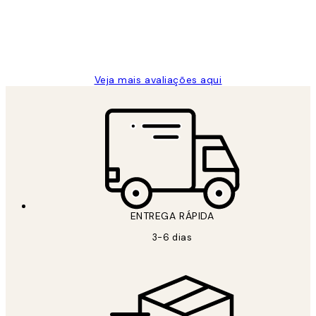
2 jun.
guilhermina g
Veja mais avaliações aqui
ENTREGA RÁPIDA
3-6 dias