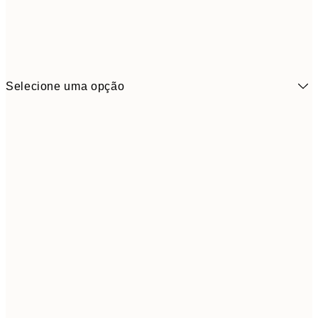
Selecione uma opção
6,
21x30 cm