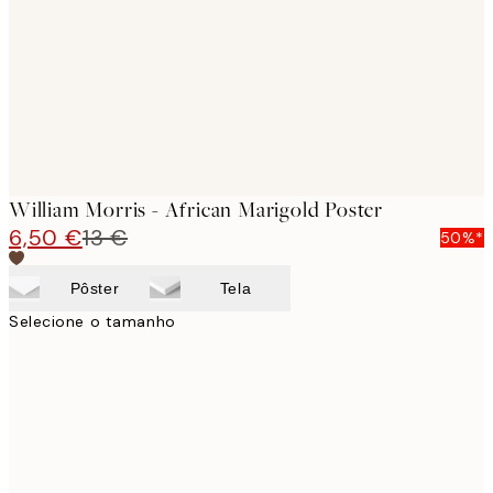
William Morris - African Marigold Poster
6,50 €
13 €
50%*
Pôster
Tela
Selecione o tamanho