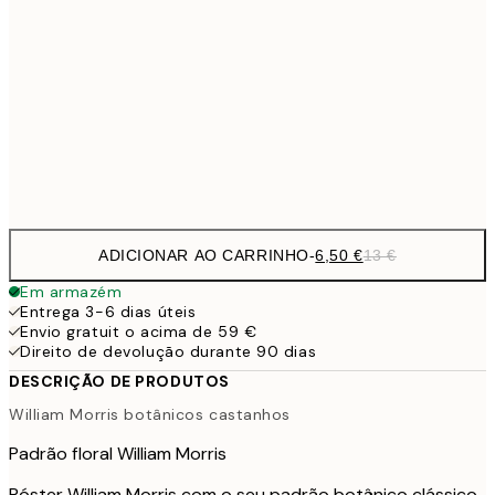
9,
30x40 cm
19,
16,2
50x70 cm
32,
Frame
options
ADICIONAR AO CARRINHO
-
6,50 €
13 €
Em armazém
Entrega 3-6 dias úteis
Envio gratuit o acima de 59 €
Direito de devolução durante 90 dias
DESCRIÇÃO DE PRODUTOS
William Morris botânicos castanhos
Padrão floral William Morris
Póster William Morris com o seu padrão botânico clássico