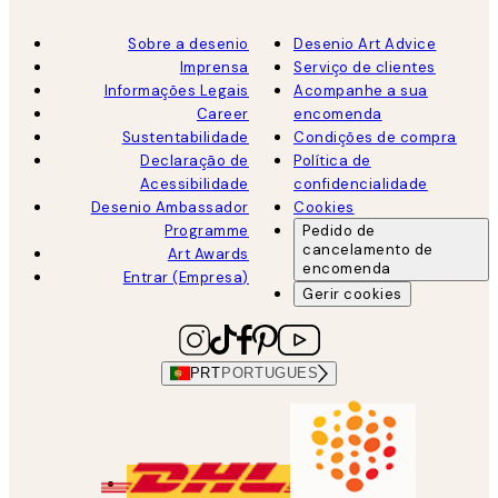
Sobre a desenio
Desenio Art Advice
Imprensa
Serviço de clientes
Informações Legais
Acompanhe a sua
Career
encomenda
Sustentabilidade
Condições de compra
Declaração de
Política de
Acessibilidade
confidencialidade
Desenio Ambassador
Cookies
Programme
Pedido de
cancelamento de
Art Awards
encomenda
Entrar (Empresa)
Gerir cookies
PRT
PORTUGUES