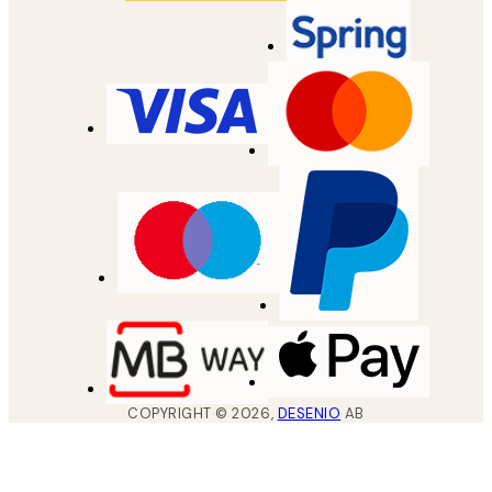
COPYRIGHT ©
2026
,
DESENIO
AB