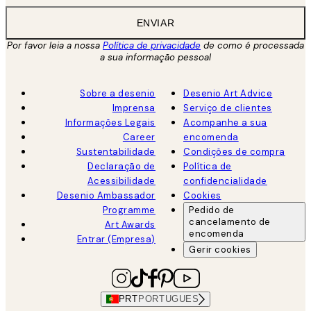
ENVIAR
Por favor leia a nossa
Política de privacidade
de como é processada
a sua informação pessoal
Sobre a desenio
Desenio Art Advice
Imprensa
Serviço de clientes
Informações Legais
Acompanhe a sua
Career
encomenda
Sustentabilidade
Condições de compra
Declaração de
Política de
Acessibilidade
confidencialidade
Desenio Ambassador
Cookies
Programme
Pedido de
cancelamento de
Art Awards
encomenda
Entrar (Empresa)
Gerir cookies
PRT
PORTUGUES