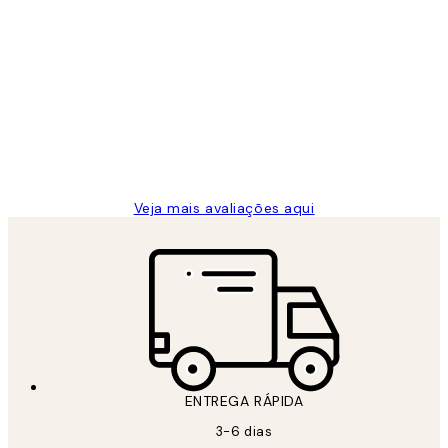
Comprador verificado
Avaliações
de
...
clientes
2 jun.
guilhermina g
Veja mais avaliações aqui
ENTREGA RÁPIDA
3-6 dias