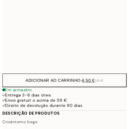
9,
30x40 cm
19,
16,2
50x70 cm
32,
59,5
100x150 cm
1
Frame
options
ADICIONAR AO CARRINHO
-
6,50 €
13 €
Em armazém
Entrega 3-6 dias úteis
Envio gratuit o acima de 59 €
Direito de devolução durante 90 dias
DESCRIÇÃO DE PRODUTOS
Crisântemo bege