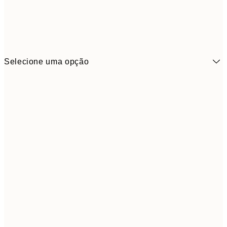
Selecione uma opção
6,
21x30 cm