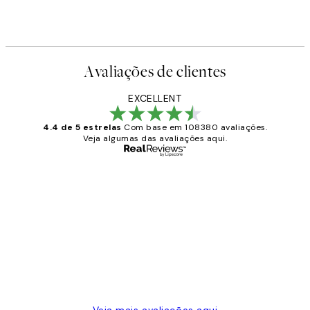
Avaliações de clientes
EXCELLENT
4.4 de 5 estrelas
Com base em 108380 avaliações.
Veja algumas das avaliações aqui.
Comprador verificado
Avaliações
de
...
clientes
2 jun.
guilhermina g
Veja mais avaliações aqui