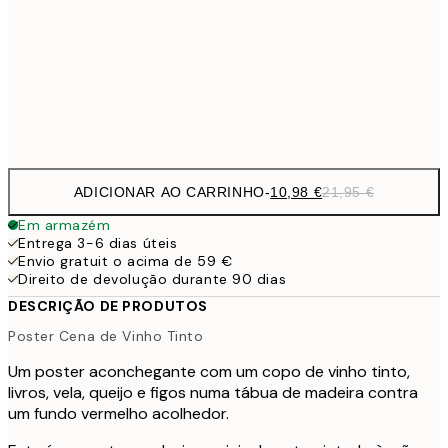
59,5
100x150 cm
1
Frame
options
ADICIONAR AO CARRINHO
-
10,98 €
21,95 €
Em armazém
Entrega 3-6 dias úteis
Envio gratuit o acima de 59 €
Direito de devolução durante 90 dias
DESCRIÇÃO DE PRODUTOS
Poster Cena de Vinho Tinto
Um poster aconchegante com um copo de vinho tinto,
livros, vela, queijo e figos numa tábua de madeira contra
um fundo vermelho acolhedor.