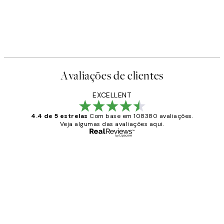
Avaliações de clientes
EXCELLENT
4.4 de 5 estrelas
Com base em 108380 avaliações.
Veja algumas das avaliações aqui.
Comprador verificado
Avaliações
de
...
clientes
2 jun.
guilhermina g