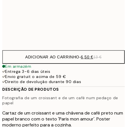
9,
30x40 cm
19,
Frame
options
ADICIONAR AO CARRINHO
-
6,50 €
13 €
Em armazém
Entrega 3-6 dias úteis
Envio gratuit o acima de 59 €
Direito de devolução durante 90 dias
DESCRIÇÃO DE PRODUTOS
Fotografia de um croissant e de um café num pedaço de
papel
Cartaz de um croissant e uma chávena de café preto num
papel branco com o texto 'Paris mon amour'. Poster
moderno perfeito para a cozinha.