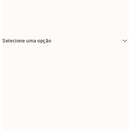
Selecione uma opção
6,
21x30 cm