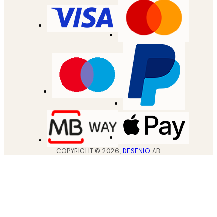
COPYRIGHT ©
2026
,
DESENIO
AB