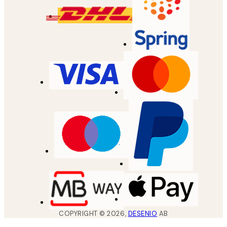
COPYRIGHT ©
2026
,
DESENIO
AB