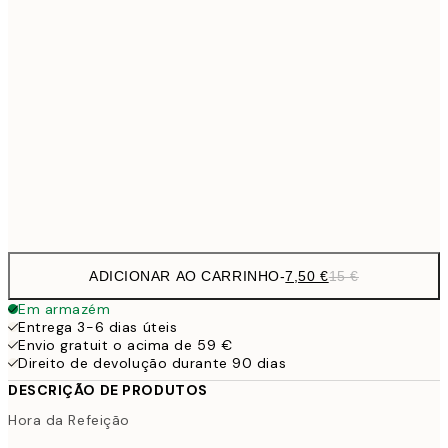
7,
21x30 cm
10,9
30x40 cm
21,
1
50x70 cm
Frame
options
ADICIONAR AO CARRINHO
-
7,50 €
15 €
Em armazém
Entrega 3-6 dias úteis
Envio gratuit o acima de 59 €
Direito de devolução durante 90 dias
DESCRIÇÃO DE PRODUTOS
Hora da Refeição