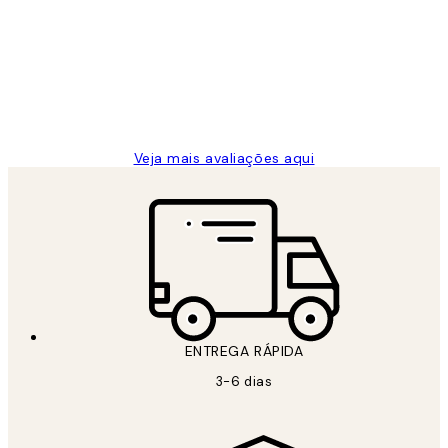
de
...
clientes
2 jun.
guilhermina g
Veja mais avaliações aqui
ENTREGA RÁPIDA
3-6 dias