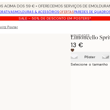
S ACIMA DOS 59 € • OFERECEMOS SERVIÇOS DE EMOLDURAM
ORATIVAS
MOLDURAS & ACESSÓRIOS
OFERTAS
PAREDES DE QUADRO
SALE - 50% DE DESCONTO EM POSTERS*
ritz Poster
NOVIDADES
Limoncello Spri
13 €
Pôster
Selecione o tamanho