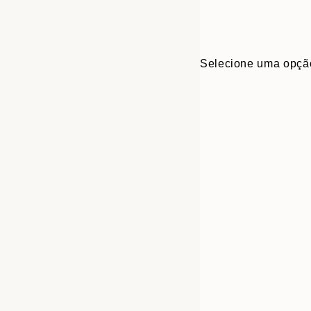
Selecione uma opçã
Frame
21x30 cm
options
30x40 cm