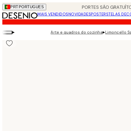
Skip
PORTES SÃO GRATUÍTO
PRT
PORTUGUES
to
MAIS VENDIDOS
NOVIDADES
POSTERS
TELAS DEC
main
content.
▸
▸
Arte e quadros do cozinha
Limoncello Sp