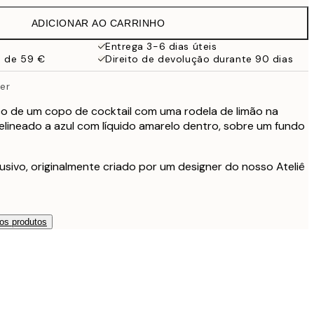
ADICIONAR AO CARRINHO
27,45 €
Entrega 3-6 dias úteis
a de 59 €
Direito de devolução durante 90 dias
32,45 €
er
49 €
 de um copo de cocktail com uma rodela de limão na
elineado a azul com líquido amarelo dentro, sobre um fundo
usivo, originalmente criado por um designer do nosso Ateliê
os produtos