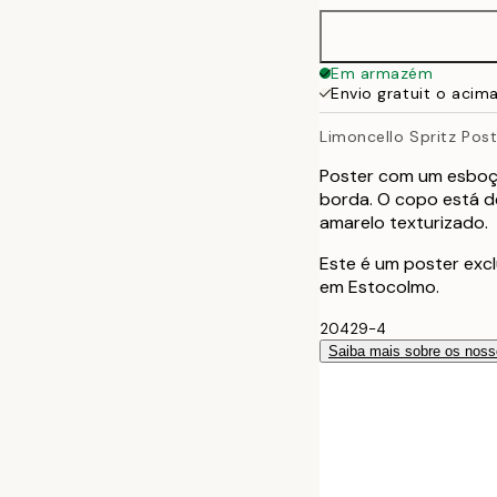
40x50 cm
Em armazém
Envio gratuit o acim
50x70 cm
Limoncello Spritz Post
70x100 cm
Poster com um esboço
borda. O copo está d
amarelo texturizado.
Este é um poster excl
em Estocolmo.
20429-4
Saiba mais sobre os noss