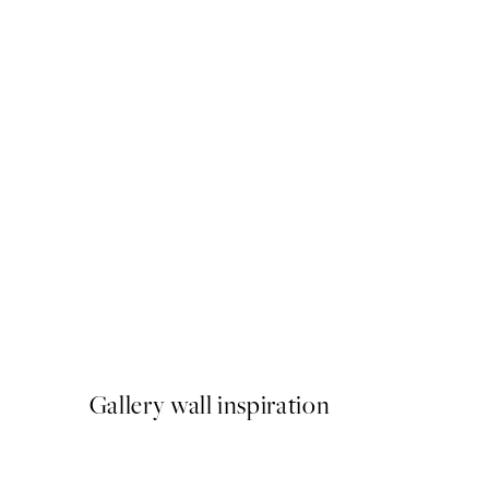
50%*
Pasta la Vista Poster
A partir de 6,50 €
13 €
Gallery wall inspiration