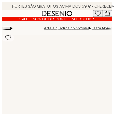
Skip
to
main
SALE - 50% DE DESCONTO EM POSTERS*
content.
▸
▸
Arte e quadros do cozinha
Pasta Momen
Product
images