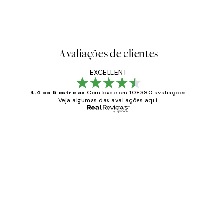
The Gin to My Tonic Poster
€
A partir de 6,50 €
13 €
Avaliações de clientes
EXCELLENT
4.4 de 5 estrelas
Com base em 108380 avaliações.
Veja algumas das avaliações aqui.
Comprador verificado
Avaliações
de
...
clientes
2 jun.
guilhermina g