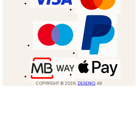
COPYRIGHT ©
2026
,
DESENIO
AB