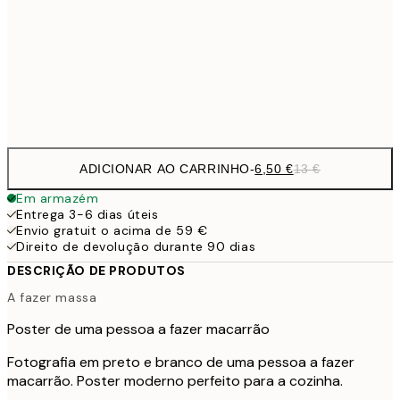
16,2
50x70 cm
32,
Frame
options
ADICIONAR AO CARRINHO
-
6,50 €
13 €
Em armazém
Entrega 3-6 dias úteis
Envio gratuit o acima de 59 €
Direito de devolução durante 90 dias
DESCRIÇÃO DE PRODUTOS
A fazer massa
Poster de uma pessoa a fazer macarrão
Fotografia em preto e branco de uma pessoa a fazer
macarrão. Poster moderno perfeito para a cozinha.