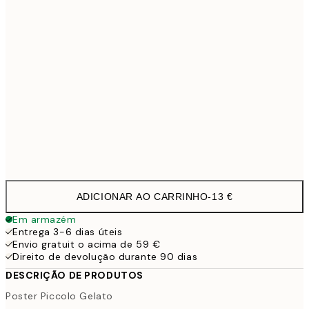
40x50 cm
27,4
50x70 cm
32,4
70x100 cm
4
Frame
options
ADICIONAR AO CARRINHO
-
13 €
Em armazém
Entrega 3-6 dias úteis
Envio gratuit o acima de 59 €
Direito de devolução durante 90 dias
DESCRIÇÃO DE PRODUTOS
Poster Piccolo Gelato