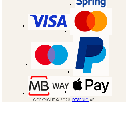
COPYRIGHT ©
2026
,
DESENIO
AB