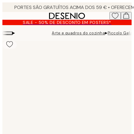
Skip
to
main
SALE - 50% DE DESCONTO EM POSTERS*
content.
▸
▸
Arte e quadros do cozinha
Piccolo Gela
Product
images