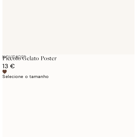
NOVIDADES
Piccolo Gelato Poster
13 €
Selecione o tamanho