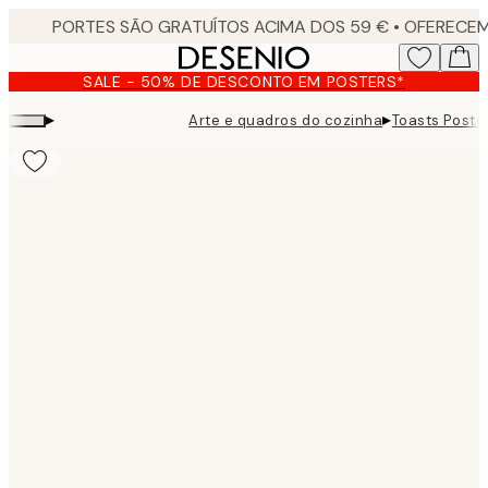
Skip
to
main
SALE - 50% DE DESCONTO EM POSTERS*
content.
▸
▸
Arte e quadros do cozinha
Toasts Poste
Product
images