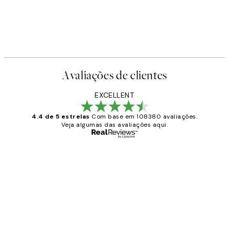
Avaliações de clientes
EXCELLENT
4.4 de 5 estrelas
Com base em 108380 avaliações.
Veja algumas das avaliações aqui.
Comprador verificado
Avaliações
de
...
clientes
2 jun.
guilhermina g