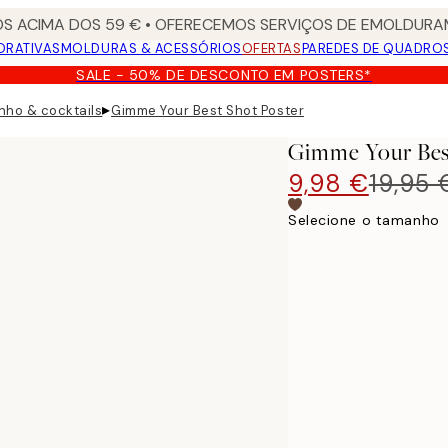
S ACIMA DOS 59 € • OFERECEMOS SERVIÇOS DE EMOLDURAM
ORATIVAS
MOLDURAS & ACESSÓRIOS
OFERTAS
PAREDES DE QUADRO
SALE - 50% DE DESCONTO EM POSTERS*
▸
inho & cocktails
Gimme Your Best Shot Poster
Gimme Your Bes
9,98 €
19,95 
Selecione o tamanho