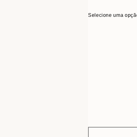
Selecione uma opçã
Frame
30x40 cm
options