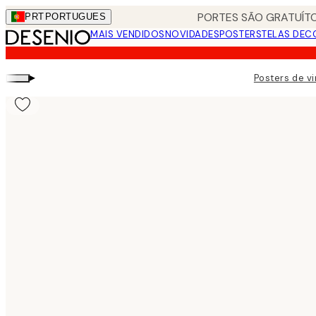
Skip
PORTES SÃO GRATUÍTO
PRT
PORTUGUES
to
MAIS VENDIDOS
NOVIDADES
POSTERS
TELAS DEC
main
content.
▸
Posters de v