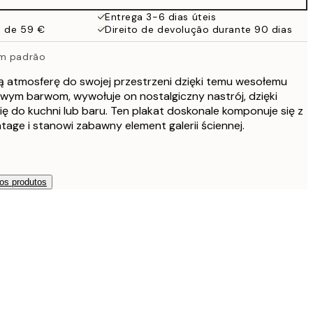
Entrega 3-6 dias úteis
a de 59 €
Direito de devolução durante 90 dias
om padrão
atmosferę do swojej przestrzeni dzięki temu wesołemu
owym barwom, wywołuje on nostalgiczny nastrój, dzięki
ię do kuchni lub baru. Ten plakat doskonale komponuje się z
intage i stanowi zabawny element galerii ściennej.
os produtos