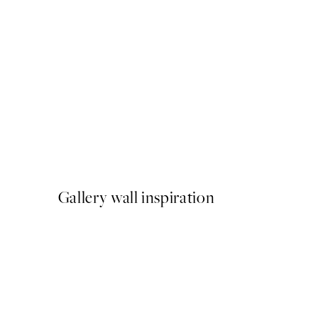
50%*
Victorian Garden No1 Post
A partir de 9,98 €
19,95 €
Gallery wall inspiration