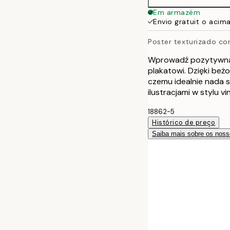
Em armazém
Envio gratuit o acim
Poster texturizado c
Wprowadź pozytywną 
plakatowi. Dzięki beż
czemu idealnie nada s
ilustracjami w stylu v
18862-5
Histórico de preço
Saiba mais sobre os noss